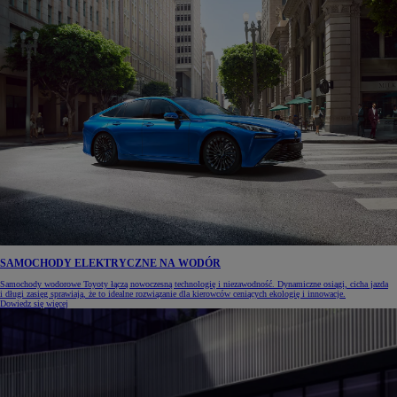
SAMOCHODY ELEKTRYCZNE NA WODÓR
Samochody wodorowe Toyoty łączą nowoczesną technologię i niezawodność. Dynamiczne osiągi, cicha jazda
i długi zasięg sprawiają, że to idealne rozwiązanie dla kierowców ceniących ekologię i innowacje.
Dowiedz się więcej