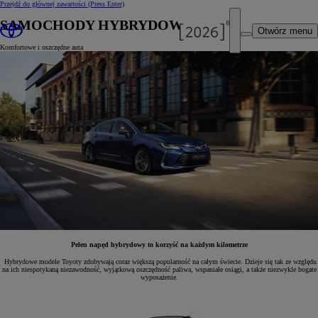
Przejdź do głównej zawartości
(Press Enter)
SAMOCHODY HYBRYDOWE
Otwórz menu
Komfortowe i oszczędne auta
Pełen napęd hybrydowy to korzyść na każdym kilometrze
Hybrydowe modele Toyoty zdobywają coraz większą popularność na całym świecie. Dzieje się tak ze względu
na ich niespotykaną niezawodność, wyjątkową oszczędność paliwa, wspaniałe osiągi, a także niezwykle bogate
wyposażenie.