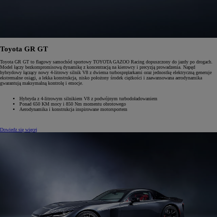
Toyota GR GT
Toyota GR GT to flagowy samochód sportowy TOYOTA GAZOO Racing dopuszczony do jazdy po drogach.
Model łączy bezkompromisową dynamikę z koncentracją na kierowcy i precyzją prowadzenia. Napęd
hybrydowy łączący nowy 4-litrowy silnik V8 z dwiema turbosprężarkami oraz jednostkę elektryczną generuje
ekstremalne osiągi, a lekka konstrukcja, nisko położony środek ciężkości i zaawansowana aerodynamika
gwarantują maksymalną kontrolę i emocje.
Hybryda z 4-litrowym silnikiem V8 z podwójnym turbodoładowaniem
Ponad 650 KM mocy i 850 Nm momentu obrotowego
Aerodynamika i konstrukcja inspirowane motorsportem
Dowiedz się więcej