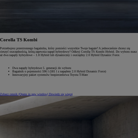
Corolla TS Kombi
Potrzebujesz przestronnego bagażnika, który pomieści wszystkie Twoje bagaże? A jednocześnie chcesz się
cieszyć oszczędnością, którą zapewnia napęd hybrydowy? Odkryj Corollę TS Kombi Hybrid. Do wyboru masz
aż dwa napędy hybrydowe – 1.8 Hybrid lub dynamiczny i oszczędny 2.0 Hybrid Dynamic Force.
Dwa napędy hybrydowe 5. generacji do wyboru
Bagażnik o pojemności 596 l (581 l z napędem 2.0 Hybrid Dynamic Force)
Innowacyjny pakiet systemów bezpieczeństwa Toyota T-Mate
Zobacz cennik
(Opens in new window)
Dowiedz się więcej