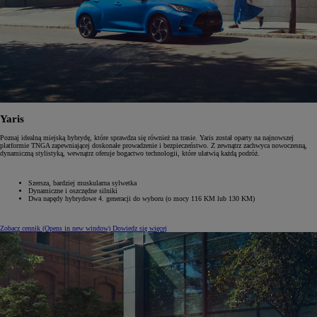
Yaris
Poznaj idealną miejską hybrydę, które sprawdza się również na trasie. Yaris został oparty na najnowszej
platformie TNGA zapewniającej doskonałe prowadzenie i bezpieczeństwo. Z zewnątrz zachwyca nowoczesną,
dynamiczną stylistyką, wewnątrz oferuje bogactwo technologii, które ułatwią każdą podróż.
Szersza, bardziej muskularna sylwetka
Dynamiczne i ‎oszczędne silniki
Dwa napędy hybrydowe 4. generacji do wyboru (o mocy 116 KM lub 130 KM)
Zobacz cennik
(Opens in new window)
Dowiedz się więcej