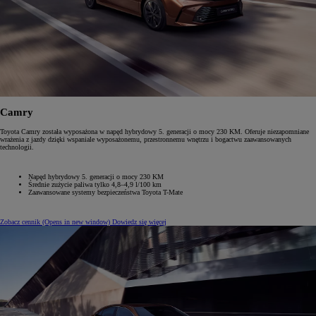
Camry
Toyota Camry została wyposażona w napęd hybrydowy 5. generacji o mocy 230 KM. Oferuje niezapomniane
wrażenia z jazdy dzięki wspaniale wyposażonemu, przestronnemu wnętrzu i bogactwu zaawansowanych
technologii.
Napęd hybrydowy 5. generacji o mocy 230 KM
Średnie zużycie paliwa tylko 4,8–4,9 l/100 km
Zaawansowane systemy bezpieczeństwa Toyota T-Mate
Zobacz cennik
(Opens in new window)
Dowiedz się więcej