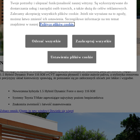
Twoje potrzeby i ulepszać funkcjonalność naszej witryny. Są wykorzystywane do
dostarczania usług i narzędzi osób trzecich, a także służą do celów reklamowych.
Zalecamy akceptację wszystkich plików cookie. Jeżeli nie wyrażasz na to zgody,
możesz łatwo zmienić ich ustawienia. Szczegółowe informacje na ten temat
znajdziesz w naszej
Polityce plików cookie.
Odrzuć wszystkie
Zaakceptuj wszystkie
Ustawienia plików cookie
Nowe Aygo X Hybrid
Toyota Aygo X Hybrid to zwinna i oszczędna hybryda stworzona do codziennej jazdy po mieście. Napęd
1.5 Hybrid Dynamic Force 116 KM e-CVT zapewnia płynność i niskie zużycie paliwa, a stylistyka crossovera
i precyzyjny układ kierowniczy sprawiają, że poruszanie się po zatłoczonych ulicach jest lekkie i wygodne.
Nowoczesna hybryda 1.5 Hybrid Dynamic Force o mocy 116 KM
Systemy Toyota T-Mate zapewniające najwyższy poziom bezpieczeństwa
Znakomita zwrotność i łatwość manewrowania
Zobacz cennik
(Opens in new window)
Dowiedz się więcej