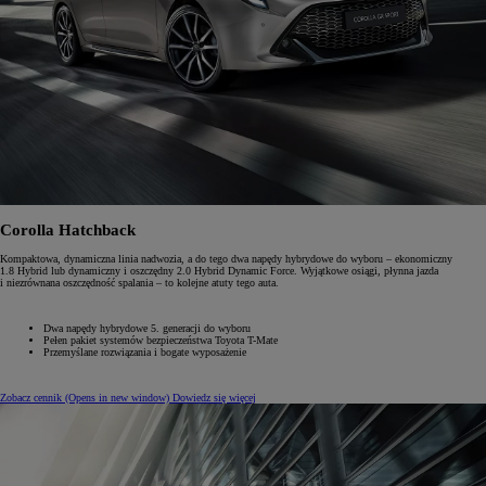
Corolla Hatchback
Kompaktowa, dynamiczna linia nadwozia, a do tego dwa napędy hybrydowe do wyboru – ekonomiczny
1.8 Hybrid lub dynamiczny i oszczędny 2.0 Hybrid Dynamic Force. Wyjątkowe osiągi, płynna jazda
i niezrównana oszczędność spalania – to kolejne atuty tego auta.
Dwa napędy hybrydowe 5. generacji do wyboru
Pełen pakiet systemów bezpieczeństwa Toyota T-Mate
Przemyślane rozwiązania i bogate wyposażenie
Zobacz cennik
(Opens in new window)
Dowiedz się więcej