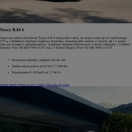
Nowy RAV4
Najnowsza odsłona hybrydowej Toyoty RAV4 oferuje dużo więcej, niż można oczekiwać od współczesnego
SUV-a, a dodatkowo imponuje wyjątkową dynamiką i ekonomią jazdy zarówno w mieście, jak i w terenie.
Auto jest dostępne z zaawansowanymi i wydajnymi układami hybrydowymi w dwóch wariantach: 2.5 Hybrid
Dynamic Force 183 KM FWD e-CVT oraz 2.5 Hybrid Dynamic Force 192 KM AWD-i e-CVT.
Dynamiczne hybrydy z napędem 4x2 lub 4x4
Średnie zużycie paliwa od 4,9 do 5,7 l/100 km
Przyspieszenie 0–100 km/h od 7,7 do 8 s
Zobacz cennik
(Opens in new window)
Dowiedz się więcej