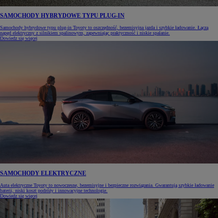
SAMOCHODY HYBRYDOWE TYPU PLUG-IN
Samochody hybrydowe typu plug-in Toyoty to oszczędność, bezemisyjna jazda i szybkie ładowanie. Łączą
napęd elektryczny z silnikiem spalinowym, zapewniając praktyczność i niskie spalanie.
Dowiedz się więcej
SAMOCHODY ELEKTRYCZNE
Auta elektryczne Toyoty to nowoczesne, bezemisyjne i bezpieczne rozwiązania. Gwarantują szybkie ładowanie
baterii, niski koszt podróży i innowacyjne technologie.
Dowiedz się więcej