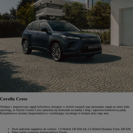
Corolla Cross
Wydajny i responsywny napęd hybrydowy dostępny w dwóch wersjach oraz opcjonalny napęd na cztery koła
sprawiają, że Toyota Corolla Cross sprawdza się doskonale na każdej z dróg i zapewnia komfortową jazdę.
Kompleksowe systemy bezpieczeństwa i wyróżniający się design to kolejne atuty tego auta.
Dwie jednostki napędowe do wyboru: 1.8 Hybrid 140 KM lub 2.0 Hybrid Dynamic Force 180 KM
Pełen pakiet systemów bezpieczeństwa Toyota