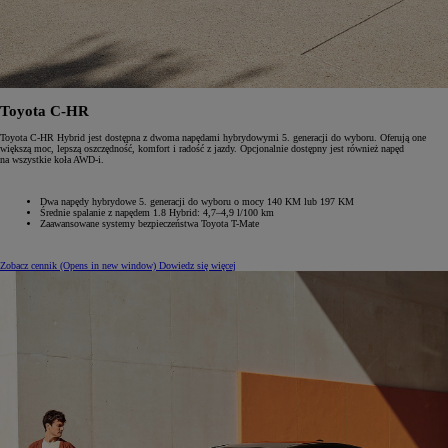
Toyota C-HR
Toyota C-HR Hybrid jest dostępna z dwoma napędami hybrydowymi 5. generacji do wyboru. Oferują one
większą moc, lepszą oszczędność, komfort i radość z jazdy. Opcjonalnie dostępny jest również napęd
na wszystkie koła AWD-i.
Dwa napędy hybrydowe 5. generacji do wyboru o mocy 140 KM lub 197 KM
Średnie spalanie z napędem 1.8 Hybrid: 4,7–4,9 l/100 km
Zaawansowane systemy bezpieczeństwa Toyota T-Mate
Zobacz cennik
(Opens in new window)
Dowiedz się więcej