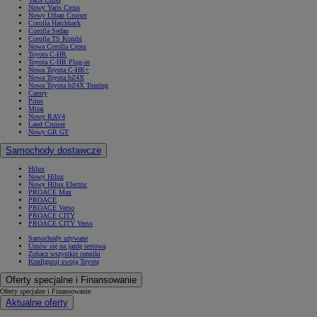
Nowy Yaris Cross
Nowy Urban Cruiser
Corolla Hatchback
Corolla Sedan
Corolla TS Kombi
Nowa Corolla Cross
Toyota C-HR
Toyota C-HR Plug-in
Nowa Toyota C-HR+
Nowa Toyota bZ4X
Nowa Toyota bZ4X Touring
Camry
Prius
Mirai
Nowy RAV4
Land Cruiser
Nowy GR GT
Samochody dostawcze
Hilux
Nowy Hilux
Nowy Hilux Electric
PROACE Max
PROACE
PROACE Verso
PROACE CITY
PROACE CITY Verso
Samochody używane
Umów się na jazdę testową
Zobacz wszystkie cenniki
Konfiguruj swoją Toyotę
Oferty specjalne i Finansowanie
Oferty specjalne i Finansowanie
Aktualne oferty