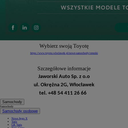
Wybierz swoją Toyotę
https://www.toyota.wloclawek.pl/nowe-samochody/cenniki
Szczegółowe informacje
Jaworski Auto Sp. z o.o
ul. Okrężna 2G, Włocławek
tel. +48 54 411 26 66
Samochody
Samochody
Samochody osobowe
Nowe Aygo X
Yaris
GR Yaris
Yaris Cross