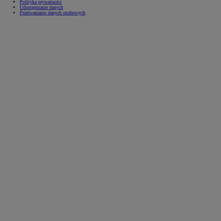
Polityka prywatności
Udostępnianie danych
Przetwarzanie danych osobowych