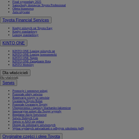
Finał wyprzedaży 2025
Samochody dostawcze Toyota Professional
Oferta biznesowa
Auta używane
Toyota Financial Services
Kredyt niższych rat Toyota Easy
Kredyt standardowy
Leasing standardowy
KINTO ONE
KINTO ONE Leasing niższych rat
KINTO ONE Leasing konsumencki
KINTO ONE Najem
KINTO ONE Zarządzanie flotą
KINTO Mobility
Dla właścicieli
Dla właścicieli
Serwis
Promocje i sezonowe usługi
Pozostałe oferty serwisu
Rezerwacja wizyty w serwisie
Gwarancja Toyota Relax
Pozostałe Gwarancje Toyoty
Ubezpieczenia i naprawy blacharsko-lakiernicze
Innowacyjne usługi dla Twojej wygody
Bezpłatne Akcje Serwisowe
Serwis Dobrych Cen
Serwis w ASO się opłaca
Dostęp do informacji serwisowych
Wykaz wydanych zaświadczeń o odbytym szkoleniu (pdf)
Oryginalne części i oleje Toyota