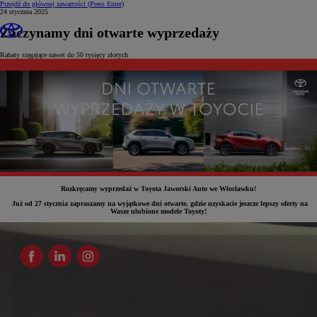
Przejdź do głównej zawartości
(Press Enter)
24 stycznia 2025
Zaczynamy dni otwarte wyprzedaży
Rabaty sięgające nawet do 50 tysięcy złotych
Rozkręcamy wyprzedaż w Toyota Jaworski Auto we Włocławku!
Już od 27 stycznia zapraszamy na wyjątkowe dni otwarte, gdzie uzyskacie jeszcze lepszy oferty na
Wasze ulubione modele Toyoty!