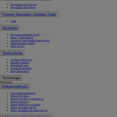
Oryginalne części Toyoty
Oryginalne oleje Toyoty
Program Sprzedaży Hurtowej Trade
Trade
Akcesoria
Oryginalne akcesoria Toyoty
Opony i koła zimowe
Zabudowy samochodów dostawczych
Zabezpieczenia i alarmy
Sklep Toyoty
Strefa klienta
Aplikacja MyToyota
Instrukcje obsługi
Aktualizacja map
System Bluetooth®
Karty Ratownicze
Technologie
Technologie
Elektromobilność
Lider elektromobilności
Napęd hybrydowy
Napęd hybrydowy typu plug-in
Napęd wodorowy
Napęd elektryczny na baterię
Zasięg aut elektrycznych
Zalety posiadania aut elektrycznych