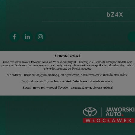
Skorzystaj
z okazji
Odwiedź salon Toyota Jaworski Auto we Włocławku przy ul. Okrężnej 2G i sprawdź dostępne modele oraz
promocje. Dodatkowo możesz zarezerwować jazdę próbną lub umówić się na spotkanie z doradcą, aby znaleźć
ofertę dostosowaną do Twoich potrzeb.
Nie zwlekaj – liczba aut objętych promocją jest ograniczona, a zainteresowanie klientów stale rośnie!
Przyjdź do salonu
Toyota Jaworski Auto Włocławek
i dowiedz się więcej.
Zacznij nowy rok w nowej Toyocie – wyprzedaż trwa, ale czas ucieka!