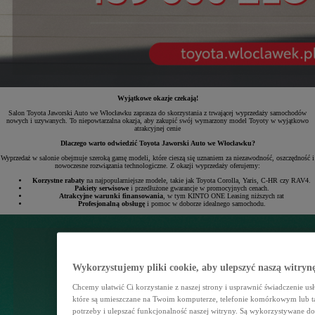
Wyjątkowe okazje czekają!
Salon Toyota Jaworski Auto we Włocławku zaprasza do skorzystania z trwającej wyprzedaży samochodów
nowych i uzywanych. To niepowtarzalna okazja, aby zakupić swój wymarzony model Toyoty w wyjątkowo
atrakcyjnej cenie
Dlaczego warto odwiedzić Toyota Jaworski Auto we Włocławku?
Wyprzedaż w salonie obejmuje szeroką gamę modeli, które cieszą się uznaniem za niezawodność, oszczędność i
nowoczesne rozwiązania technologiczne. Z okazji wyprzedaży oferujemy:
Korzystne rabaty
na najpopularniejsze modele, takie jak Toyota Corolla, Yaris, C-HR czy RAV4.
Pakiety serwisowe
i przedłużone gwarancje w promocyjnych cenach.
Atrakcyjne warunki finansowania
, w tym KINTO ONE Leasing niższych rat
Profesjonalną obsługę
i pomoc w doborze idealnego samochodu.
Wykorzystujemy pliki cookie, aby ulepszyć naszą witryn
Chcemy ułatwić Ci korzystanie z naszej strony i usprawnić świadczenie us
które są umieszczane na Twoim komputerze, telefonie komórkowym lub t
potrzeby i ulepszać funkcjonalność naszej witryny. Są wykorzystywane do d