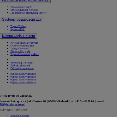
Ładowanie elektrycznej Toyoty
Toyota HomeCharge
Toyota Charging Network
Jak naładować elektryczną Toyotę?
Systemy bezpieczeństwa
Toyota T-Mate
System eCall
Komunikacja z autem
Nowa aplikacja MyToyota
Cyfrowy opiekun auta
Usługi Connected
Płatne subskrypcje
Toyota Connectivity Match
Skontaktuj się z nami
Polityka ciasteczek
Deklaracja dostępności
(Opens in new window)
(Opens in new window)
(Opens in new window)
(Opens in new window)
Twoja Toyota we Włocławku
Jaworski Auto sp. z o.o | ul. Okrężna 2G | 87-810 Włocławek | tel. +48 54 411 26 66 | e-mail:
005@toyota-polska.pl
Copyright © Toyota 2026
Informacje prawne