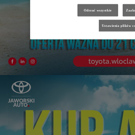
Odrzuć wszystkie
Zaakc
Ustawienia plików c