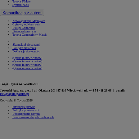
Toyota T-Mate
System eCall
Komunikacja z autem
Nowa aplikacja MyToyota
Cyfrowy opiekun auta
Usługi Connected
Płatne subskrypcje
Toyota Connectivity Match
Skontaktuj się z nami
Polityka ciasteczek
Deklaracja dostępności
(Opens in new window)
(Opens in new window)
(Opens in new window)
(Opens in new window)
Twoja Toyota we Włocławku
Jaworski Auto sp. z o.o | ul. Okrężna 2G | 87-810 Włocławek | tel. +48 54 411 26 66 | e-mail:
005@toyota-polska.pl
Copyright © Toyota 2026
Informacje prawne
Polityka prywatności
Udostępnianie danych
Przetwarzanie danych osobowych