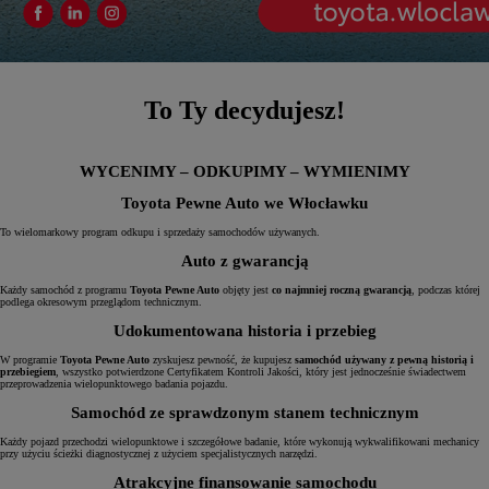
To Ty decydujesz!
WYCENIMY – ODKUPIMY – WYMIENIMY
Toyota Pewne Auto we Włocławku
To wielomarkowy program odkupu i sprzedaży samochodów używanych.
Auto z gwarancją
Każdy samochód z programu
Toyota Pewne Auto
objęty jest
co najmniej roczną gwarancją
, podczas której
podlega okresowym przeglądom technicznym.
Udokumentowana historia i przebieg
W programie
Toyota Pewne Auto
zyskujesz pewność, że kupujesz
samochód używany z pewną historią i
przebiegiem
, wszystko potwierdzone Certyfikatem Kontroli Jakości, który jest jednocześnie świadectwem
przeprowadzenia wielopunktowego badania pojazdu.
Samochód ze sprawdzonym stanem technicznym
Każdy pojazd przechodzi wielopunktowe i szczegółowe badanie, które wykonują wykwalifikowani mechanicy
przy użyciu ścieżki diagnostycznej z użyciem specjalistycznych narzędzi.
Atrakcyjne finansowanie samochodu