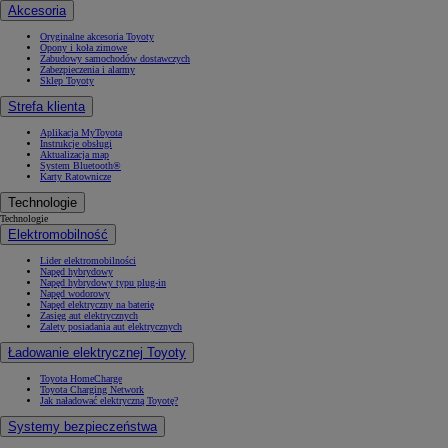
Akcesoria
Oryginalne akcesoria Toyoty
Opony i koła zimowe
Zabudowy samochodów dostawczych
Zabezpieczenia i alarmy
Sklep Toyoty
Strefa klienta
Aplikacja MyToyota
Instrukcje obsługi
Aktualizacja map
System Bluetooth®
Karty Ratownicze
Technologie
Technologie
Elektromobilność
Lider elektromobilności
Napęd hybrydowy
Napęd hybrydowy typu plug-in
Napęd wodorowy
Napęd elektryczny na baterię
Zasięg aut elektrycznych
Zalety posiadania aut elektrycznych
Ładowanie elektrycznej Toyoty
Toyota HomeCharge
Toyota Charging Network
Jak naładować elektryczną Toyotę?
Systemy bezpieczeństwa