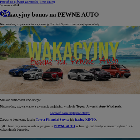
Przejdź do głównej zawartości
(Press Enter)
5 czerwca 2024
Wakacyjny bonus na PEWNE AUTO
Niezawodne, używane auto z gwarancją Toyoty? Sprawdź nasze najlepsze oferty!
Szukasz samochodu używanego?
Niezawodne, używane auto z gwarancją znajdzeisz w salonie
Toyota Jaworski Auto Włocławek
.
Sprawdź nasze najlepsze oferty!
Zapytaj o bezpieczny kredyt
Toyota Financial Service
lub
leasing KINTO
.
Tylko teraz przy zakupie auta w programie
PEWNE AUTO
w leasingu lub kredycie możesz wybrać 1 z 4
wakacyjnych bonusów: