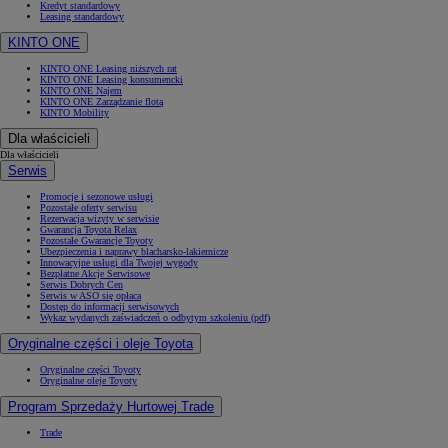
Kredyt standardowy
Leasing standardowy
KINTO ONE
KINTO ONE Leasing niższych rat
KINTO ONE Leasing konsumencki
KINTO ONE Najem
KINTO ONE Zarządzanie flotą
KINTO Mobility
Dla właścicieli
Dla właścicieli
Serwis
Promocje i sezonowe usługi
Pozostałe oferty serwisu
Rezerwacja wizyty w serwisie
Gwarancja Toyota Relax
Pozostałe Gwarancje Toyoty
Ubezpieczenia i naprawy blacharsko-lakiernicze
Innowacyjne usługi dla Twojej wygody
Bezpłatne Akcje Serwisowe
Serwis Dobrych Cen
Serwis w ASO się opłaca
Dostęp do informacji serwisowych
Wykaz wydanych zaświadczeń o odbytym szkoleniu (pdf)
Oryginalne części i oleje Toyota
Oryginalne części Toyoty
Oryginalne oleje Toyoty
Program Sprzedaży Hurtowej Trade
Trade