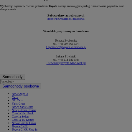
Wychodząc naprzeciw Twoim potrzebom
Toyota
oferuje szeroką gamę usług finansowania pojazdów oraz
ubezpieczenia.
Zobacz oferty aut używanych
https://pewneauto.pl/dealer/005
Skontaktuj się z naszymi doradcami
Tomasz Żychowicz
tel. +48 507 966 584
t.zychowicz@toyota.wloclawek.pl
Łukasz Śliwiński
tel. +48 513 580 548
l.sliwinski@toyota.wloclawek.pl
Samochody
Samochody
Samochody osobowe
Nowe Aygo X
Yaris
GR Yaris
Yaris Cross
Nowy Yaris Cross
Nowy Urban Cruiser
Corolla Hatchback
Corolla Sedan
Corolla TS Kombi
Nowa Corolla Cross
Toyota C-HR
Toyota C-HR Plug-in