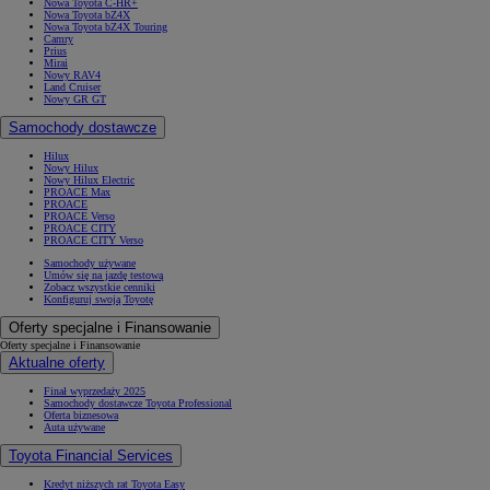
Nowa Toyota C-HR+
Nowa Toyota bZ4X
Nowa Toyota bZ4X Touring
Camry
Prius
Mirai
Nowy RAV4
Land Cruiser
Nowy GR GT
Samochody dostawcze
Hilux
Nowy Hilux
Nowy Hilux Electric
PROACE Max
PROACE
PROACE Verso
PROACE CITY
PROACE CITY Verso
Samochody używane
Umów się na jazdę testową
Zobacz wszystkie cenniki
Konfiguruj swoją Toyotę
Oferty specjalne i Finansowanie
Oferty specjalne i Finansowanie
Aktualne oferty
Finał wyprzedaży 2025
Samochody dostawcze Toyota Professional
Oferta biznesowa
Auta używane
Toyota Financial Services
Kredyt niższych rat Toyota Easy