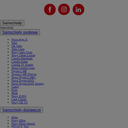
Samochody
Samochody
Samochody osobowe
Nowe Aygo X
Yaris
GR Yaris
Yaris Cross
Nowy Yaris Cross
Nowy Urban Cruiser
Corolla Hatchback
Corolla Sedan
Corolla TS Kombi
Nowa Corolla Cross
Toyota C-HR
Toyota C-HR Plug-in
Nowa Toyota C-HR+
Nowa Toyota bZ4X
Nowa Toyota bZ4X Touring
Camry
Prius
Mirai
Nowy RAV4
Land Cruiser
Nowy GR GT
Samochody dostawcze
Hilux
Nowy Hilux
Nowy Hilux Electric
PROACE Max