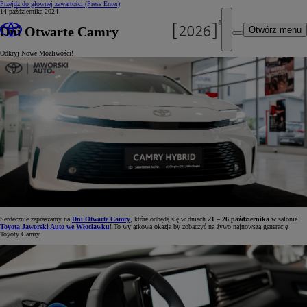
Przejdź do głównej zawartości
(Press Enter)
14 października 2024
Dni Otwarte Camry
Otwórz menu
Odkryj Nowe Możliwości!
Serdecznie zapraszamy na
Dni Otwarte Camry
, które odbędą się w dniach
21 – 26 października
w salonie
Toyota Jaworski Auto we Włocławku
! To wyjątkowa okazja by zobaczyć na żywo najnowszą generację
Toyoty Camry.