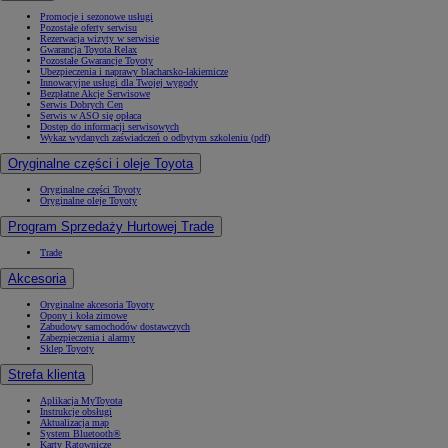
Promocje i sezonowe usługi
Pozostałe oferty serwisu
Rezerwacja wizyty w serwisie
Gwarancja Toyota Relax
Pozostałe Gwarancje Toyoty
Ubezpieczenia i naprawy blacharsko-lakiernicze
Innowacyjne usługi dla Twojej wygody
Bezpłatne Akcje Serwisowe
Serwis Dobrych Cen
Serwis w ASO się opłaca
Dostęp do informacji serwisowych
Wykaz wydanych zaświadczeń o odbytym szkoleniu (pdf)
Oryginalne części i oleje Toyota
Oryginalne części Toyoty
Oryginalne oleje Toyoty
Program Sprzedaży Hurtowej Trade
Trade
Akcesoria
Oryginalne akcesoria Toyoty
Opony i koła zimowe
Zabudowy samochodów dostawczych
Zabezpieczenia i alarmy
Sklep Toyoty
Strefa klienta
Aplikacja MyToyota
Instrukcje obsługi
Aktualizacja map
System Bluetooth®
Karty Ratownicze