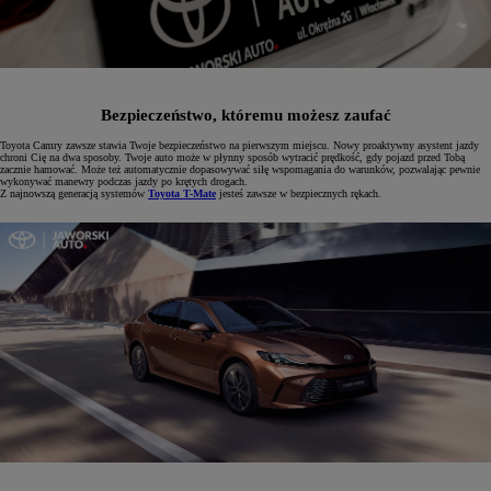
Bezpieczeństwo, któremu możesz zaufać
Toyota Camry zawsze stawia Twoje bezpieczeństwo na pierwszym miejscu. Nowy proaktywny asystent jazdy
chroni Cię na dwa sposoby. Twoje auto może w płynny sposób wytracić prędkość, gdy pojazd przed Tobą
zacznie hamować. Może też automatycznie dopasowywać siłę wspomagania do warunków, pozwalając pewnie
wykonywać manewry podczas jazdy po krętych drogach.
Z najnowszą generacją systemów
Toyota T-Mate
jesteś zawsze w bezpiecznych rękach.