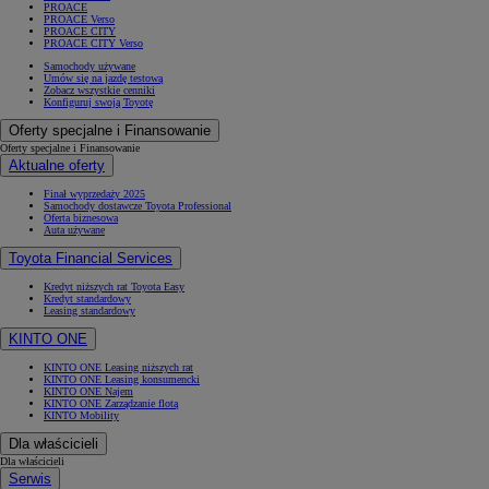
PROACE
PROACE Verso
PROACE CITY
PROACE CITY Verso
Samochody używane
Umów się na jazdę testową
Zobacz wszystkie cenniki
Konfiguruj swoją Toyotę
Oferty specjalne i Finansowanie
Oferty specjalne i Finansowanie
Aktualne oferty
Finał wyprzedaży 2025
Samochody dostawcze Toyota Professional
Oferta biznesowa
Auta używane
Toyota Financial Services
Kredyt niższych rat Toyota Easy
Kredyt standardowy
Leasing standardowy
KINTO ONE
KINTO ONE Leasing niższych rat
KINTO ONE Leasing konsumencki
KINTO ONE Najem
KINTO ONE Zarządzanie flotą
KINTO Mobility
Dla właścicieli
Dla właścicieli
Serwis