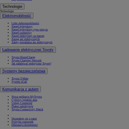
Technologie
Technologie
Elektromobilność
Lider elektromobilności
Napęd hybrydowy
Napęd hybrydowy typu plug-in
Napęd wodorowy
Napęd elektryczny na baterię
Zasięg aut elektrycznych
Zalety posiadania aut elektrycznych
Ładowanie elektrycznej Toyoty
Toyota HomeCharge
Toyota Charging Network
Jak naładować elektryczną Toyotę?
Systemy bezpieczeństwa
Toyota T-Mate
System eCall
Komunikacja z autem
Nowa aplikacja MyToyota
Cyfrowy opiekun auta
Usługi Connected
Płatne subskrypcje
Toyota Connectivity Match
Skontaktuj się z nami
Polityka ciasteczek
Deklaracja dostępności