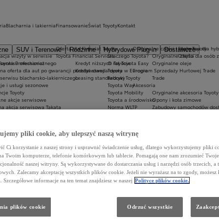
ria
Blacharnia i lakiernia
Finansowanie
Świat Toyoty
Kontakt
Oferta dla firm
Świat Toyoty
Oryginalne części i oleje Toyoty
Ekobonus dla hyb
zne
SUV i Terenowe
Rodzinne
Hybrydowe Plug-in
Dostawcze
acja wizyty w serwisie
Toyota Financial Services
Dlaczego Toyota?
Oryginalne części
Oferta dla osób 
oyota Professional
 serwisu mechanicznego
Kredyt niższych rat Toyota Easy
O Toyocie
Oryginalne oleje
lna oferta dla aut po gwarancji podstawowej
Kredyt standardowy
Toyota w Europie
Program Sprzedaży Hurtowej Trade
serwisu blacharsko-lakierniczego
Leasing standardowy
Fabryki Toyoty
Trade
je i usługi sezonowe
Toyota Way
Akcesoria
cje Toyoty
Toyota Mobility
Oryginalne akcesoria Toyoty
tne akcje serwisowe
Toyota a środowisko
Opony i koła zimowe
na akcja serwisowa Takata
Norma WLTP
Zabudowy samochodów dos
drogowa w przypadku awarii lub kolizji
Klub Rekordowych Przebiegów Toyoty
Zabezpieczenia i alarmy
acje techniczne
Historyczne Modele
Sklep Toyoty
cje dla wygody Klientów
FAQ
jemy pliki cookie, aby ulepszyć naszą witrynę
ć Ci korzystanie z naszej strony i usprawnić świadczenie usług, dlatego wykorzystujemy pliki co
na Twoim komputerze, telefonie komórkowym lub tablecie. Pomagają one nam zrozumieć Twoje 
cjonalność naszej witryny. Są wykorzystywane do dostarczania usług i narzędzi osób trzecich, a 
wych. Zalecamy akceptację wszystkich plików cookie. Jeżeli nie wyrażasz na to zgody, możesz 
a. Szczegółowe informacje na ten temat znajdziesz w naszej
Polityce plików cookie.
nia plików cookie
Odrzuć wszystkie
Zaakcept