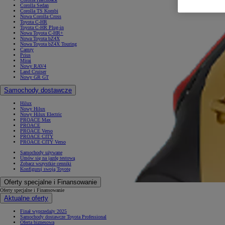
Corolla Sedan
Corolla TS Kombi
Nowa Corolla Cross
Toyota C-HR
Toyota C-HR Plug-in
Nowa Toyota C-HR+
Nowa Toyota bZ4X
Nowa Toyota bZ4X Touring
Camry
Prius
Mirai
Nowy RAV4
Land Cruiser
Nowy GR GT
Samochody dostawcze
Hilux
Nowy Hilux
Nowy Hilux Electric
PROACE Max
PROACE
PROACE Verso
PROACE CITY
PROACE CITY Verso
Samochody używane
Umów się na jazdę testową
Zobacz wszystkie cenniki
Konfiguruj swoją Toyotę
Oferty specjalne i Finansowanie
Oferty specjalne i Finansowanie
Aktualne oferty
Finał wyprzedaży 2025
Samochody dostawcze Toyota Professional
Oferta biznesowa