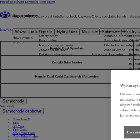
Przejdź do głównej zawartości
(Press Enter)
Nowe samochody
Jaworski Auto
Samochody Używane
Oferty specjalne
Serwis i akceso
Najem długoterminowy
http://www.globalcfm.pl/
O nas
Sprawdź aktualne oferty
Serwis
Wszystkie kategorie
Hybrydowe
Miejskie
Sportowe
Elektryc
Oferty pracy
Aktualne promocje
Rezerw
Nowe Aygo X
Regulaminy
Samochody dostawcze T
Oferta
HYBRID
Nagrody i wyróżnienia
Oferta biznesowa
Specja
Kontakt Dział Sprzedaży
Zapytania ofertowe
Auta używane
Oferta 
Działania ekologiczne
Rok potęgi 8 premier
Promoc
Gwaran
Kontakt Dział Serwisu
Bezpła
Global
Pomoc 
Kontakt Dział Części Zamiennych i Akcesoriów
Inform
Innowa
Wykorzystu
Chcemy ułatwi
umieszczane 
Samochody
ulepszać funk
Samochody
celów reklamo
Samochody osobowe
ich ustawieni
Nowe Aygo X
Yaris
GR Yaris
Yaris Cross
Ustawie
Nowy Yaris Cross
Nowy Urban Cruiser
Corolla Hatchback