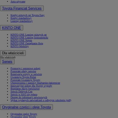
Auta używane
Toyota Financial Services
Kredyt niższych rat Toyota Easy
Kredyt standardowy
Leasing standardowy
KINTO ONE
KINTO ONE Leasing niższych rat
KINTO ONE Leasing konsumencki
KINTO ONE Najem
KINTO ONE Zarządzanie flotą
KINTO Mobility
Dla właścicieli
Dla właścicieli
Serwis
Promocje i sezonowe usługi
Pozostałe oferty serwisu
Rezerwacja wizyty w serwisie
Gwarancja Toyota Relax
Pozostałe Gwarancje Toyoty
Ubezpieczenia i naprawy blacharsko-lakiernicze
Innowacyjne usługi dla Twojej wygody
Bezpłatne Akcje Serwisowe
Serwis Dobrych Cen
Serwis w ASO się opłaca
Dostęp do informacji serwisowych
Wykaz wydanych zaświadczeń o odbytym szkoleniu (pdf)
Oryginalne części i oleje Toyota
Oryginalne części Toyoty
Oryginalne oleje Toyoty