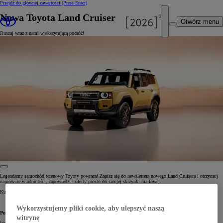
Przejdź do głównej zawartości
(Press Enter)
Nowa Toyota Land Cruiser
Otwórz menu
Ruszaj wraz z nami w ekscytującą podróż!
Legendarny samochód terenowy Toyoty powraca! Zapisz się do newslettera nowego Land Cruisera i otrzymuj
najnowsze wiadomości, zapowiedzi i oferty prosto do swojej skrzynki mailowej.
Kultowy design, wyjątkowe możliwości, najnowsze technologie. To przygoda, której nie możesz przegapić.
Wykorzystujemy pliki cookie, aby ulepszyć naszą
Powiedz nam coś o sobie
witrynę