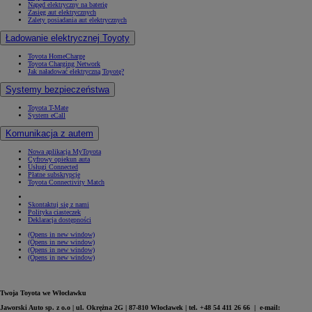
Napęd elektryczny na baterię
Zasięg aut elektrycznych
Zalety posiadania aut elektrycznych
Ładowanie elektrycznej Toyoty
Toyota HomeCharge
Toyota Charging Network
Jak naładować elektryczną Toyotę?
Systemy bezpieczeństwa
Toyota T-Mate
System eCall
Komunikacja z autem
Nowa aplikacja MyToyota
Cyfrowy opiekun auta
Usługi Connected
Płatne subskrypcje
Toyota Connectivity Match
Skontaktuj się z nami
Polityka ciasteczek
Deklaracja dostępności
(Opens in new window)
(Opens in new window)
(Opens in new window)
(Opens in new window)
Twoja Toyota we Włocławku
Jaworski Auto sp. z o.o | ul. Okrężna 2G | 87-810 Włocławek | tel. +48 54 411 26 66 | e-mail: