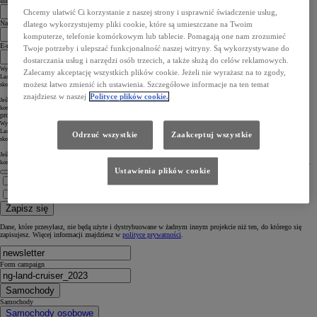
Imię
Chcemy ułatwić Ci korzystanie z naszej strony i usprawnić świadczenie usług,
Nazwisko
dlatego wykorzystujemy pliki cookie, które są umieszczane na Twoim
komputerze, telefonie komórkowym lub tablecie. Pomagają one nam zrozumieć
E-mail
Twoje potrzeby i ulepszać funkcjonalność naszej witryny. Są wykorzystywane do
dostarczania usług i narzędzi osób trzecich, a także służą do celów reklamowych.
Wypełniając niniejszy formularz, wyrażasz jednocześnie prośbę o przesyłanie Ci informacji handlowych związanych z nową Toyotą
Zalecamy akceptację wszystkich plików cookie. Jeżeli nie wyrażasz na to zgody,
Land Cruiser oraz ewentualnie zaproszenia na jazdę testową ww. modelem. Podajesz swoje dane osobowe celem umożliwienia
możesz łatwo zmienić ich ustawienia. Szczegółowe informacje na ten temat
skontaktowania się przez nas z Tobą mailowo lub telefonicznie (kontakt telefoniczny na etapie umawiania jazdy testowej).
znajdziesz w naszej
Polityce plików cookie.
Jeśli zaakceptowałeś również aktywację plików cookie służących do targetowania, będziemy mogli wysyłać Ci spersonalizowaną
komunikację (na przykład, aby przypomnieć Ci, że możesz dokończyć...
proces rezerwacji samochodu, jeśli jeszcze tego nie zrobiłeś).
Wypełniając niniejszy formularz, wyrażasz jednocześnie prośbę o przesyłanie Ci informacji handlowych związanych z nową Toyotą
Land Cruiser oraz ewentualnie zaproszenia na jazdę testową ww. modelem. Podajesz swoje dane osobowe celem umożliwienia
Odrzuć wszystkie
Zaakceptuj wszystkie
skontaktowania się przez nas z Tobą mailowo lub telefonicznie (kontakt telefoniczny na etapie umawiania jazdy testowej).
Jeśli zaakceptowałeś również aktywację plików cookie służących do targetowania, będziemy mogli wysyłać Ci spersonalizowaną
komunikację (na przykład, aby przypomnieć Ci, że możesz dokończyć proces rezerwacji samochodu, jeśli jeszcze tego nie zrobiłeś).
Ustawienia plików cookie
Zapoznałem się z
Informacją o ochronie prywatności
Zapoznałem się z
Ogólną Polityką Prywatności i Ochrony Danych Osobowych Toyota
Zapisz się
Dane, które przesyłasz, nie będą użyte i dystrybuowane w żadnym innym projekcie niż ten, do którego się
zapisujesz. Więcej informacji znajdziesz w
polityce prywatności
.
Form campaign
Samochody
Samochody
Samochody osobowe