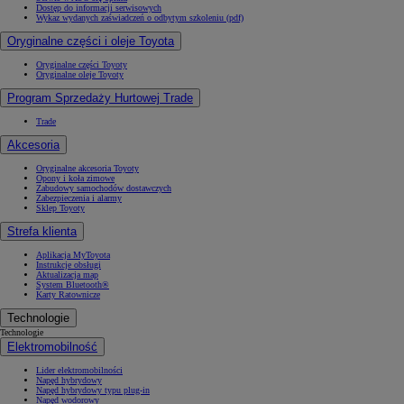
Dostęp do informacji serwisowych
Wykaz wydanych zaświadczeń o odbytym szkoleniu (pdf)
Oryginalne części i oleje Toyota
Oryginalne części Toyoty
Oryginalne oleje Toyoty
Program Sprzedaży Hurtowej Trade
Trade
Akcesoria
Oryginalne akcesoria Toyoty
Opony i koła zimowe
Zabudowy samochodów dostawczych
Zabezpieczenia i alarmy
Sklep Toyoty
Strefa klienta
Aplikacja MyToyota
Instrukcje obsługi
Aktualizacja map
System Bluetooth®
Karty Ratownicze
Technologie
Technologie
Elektromobilność
Lider elektromobilności
Napęd hybrydowy
Napęd hybrydowy typu plug-in
Napęd wodorowy