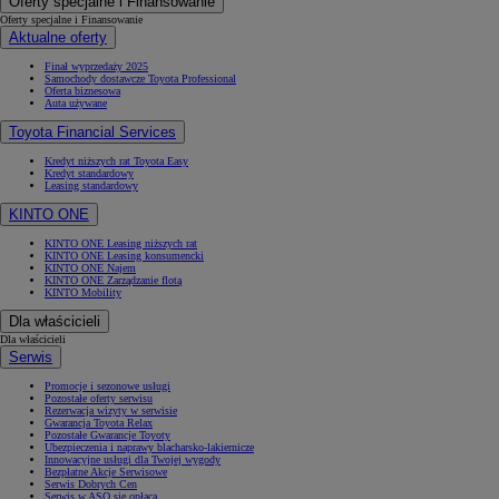
Oferty specjalne i Finansowanie
Oferty specjalne i Finansowanie
Aktualne oferty
Finał wyprzedaży 2025
Samochody dostawcze Toyota Professional
Oferta biznesowa
Auta używane
Toyota Financial Services
Kredyt niższych rat Toyota Easy
Kredyt standardowy
Leasing standardowy
KINTO ONE
KINTO ONE Leasing niższych rat
KINTO ONE Leasing konsumencki
KINTO ONE Najem
KINTO ONE Zarządzanie flotą
KINTO Mobility
Dla właścicieli
Dla właścicieli
Serwis
Promocje i sezonowe usługi
Pozostałe oferty serwisu
Rezerwacja wizyty w serwisie
Gwarancja Toyota Relax
Pozostałe Gwarancje Toyoty
Ubezpieczenia i naprawy blacharsko-lakiernicze
Innowacyjne usługi dla Twojej wygody
Bezpłatne Akcje Serwisowe
Serwis Dobrych Cen
Serwis w ASO się opłaca