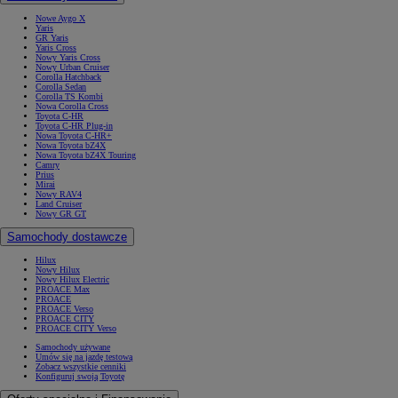
Nowe Aygo X
Yaris
GR Yaris
Yaris Cross
Nowy Yaris Cross
Nowy Urban Cruiser
Corolla Hatchback
Corolla Sedan
Corolla TS Kombi
Nowa Corolla Cross
Toyota C-HR
Toyota C-HR Plug-in
Nowa Toyota C-HR+
Nowa Toyota bZ4X
Nowa Toyota bZ4X Touring
Camry
Prius
Mirai
Nowy RAV4
Land Cruiser
Nowy GR GT
Samochody dostawcze
Hilux
Nowy Hilux
Nowy Hilux Electric
PROACE Max
PROACE
PROACE Verso
PROACE CITY
PROACE CITY Verso
Samochody używane
Umów się na jazdę testową
Zobacz wszystkie cenniki
Konfiguruj swoją Toyotę