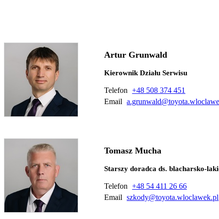
Artur Grunwald
Kierownik Działu Serwisu
Telefon
+48 508 374 451
Email
a.grunwald@toyota.wloclawe
Tomasz Mucha
Starszy doradca ds. blacharsko-lak
Telefon
+48 54 411 26 66
Email
szkody@toyota.wloclawek.pl