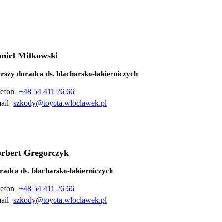
niel Miłkowski
arszy doradca ds. blacharsko-lakierniczych
lefon
+48 54 411 26 66
ail
szkody@toyota.wloclawek.pl
rbert Gregorczyk
radca ds. blacharsko-lakierniczych
lefon
+48 54 411 26 66
ail
szkody@toyota.wloclawek.pl