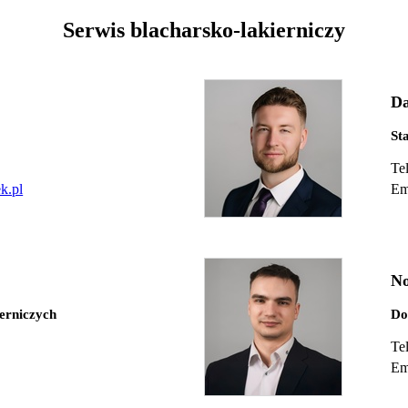
Serwis blacharsko-lakierniczy
Da
St
Te
k.pl
Em
No
ierniczych
Do
Te
Em