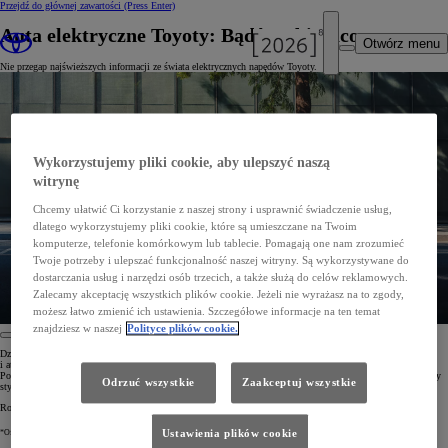
Przejdź do głównej zawartości
(Press Enter)
Auta elektryczne Toyoty: Bądź na bieżąco
Otwórz menu
Nie przegap najświeższych informacji ze świata elektrycznych napędów Toyoty.
Wykorzystujemy pliki cookie, aby ulepszyć naszą
witrynę
Chcemy ułatwić Ci korzystanie z naszej strony i usprawnić świadczenie usług,
dlatego wykorzystujemy pliki cookie, które są umieszczane na Twoim
komputerze, telefonie komórkowym lub tablecie. Pomagają one nam zrozumieć
Twoje potrzeby i ulepszać funkcjonalność naszej witryny. Są wykorzystywane do
dostarczania usług i narzędzi osób trzecich, a także służą do celów reklamowych.
Zalecamy akceptację wszystkich plików cookie. Jeżeli nie wyrażasz na to zgody,
możesz łatwo zmienić ich ustawienia. Szczegółowe informacje na ten temat
znajdziesz w naszej
Polityce plików cookie.
Dzięki tej subskrypcji otrzymasz dostęp do ekskluzywnych treści, w tym najnowszych wiadomości
i atrakcyjnych ofert* dotyczących rosnącej gamy pojazdów elektrycznych.
Poznaj wszystkie korzyści innowacyjnych rozwiązań Toyoty i dowiedz się jak wdrożyć całkowicie elektryczny
Odrzuć wszystkie
Zaakceptuj wszystkie
styl życia.
Rozpocznij ekscytującą podróż. Zapisz się do newslettera Toyoty już dziś.
Ustawienia plików cookie
*Oferty mogą obejmować finansowanie, ubezpieczenie lub usługi serwisowe.