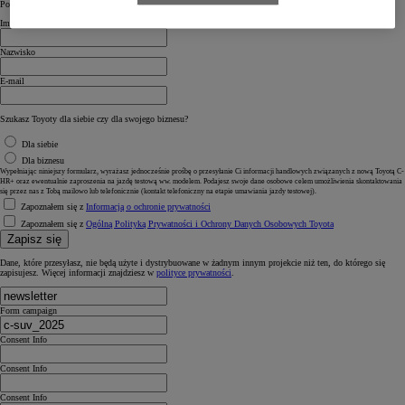
Powiedz nam coś o sobie
Imię
Nazwisko
E-mail
Szukasz Toyoty dla siebie czy dla swojego biznesu?
Dla siebie
Dla biznesu
Wypełniając niniejszy formularz, wyrażasz jednocześnie prośbę o przesyłanie Ci informacji handlowych związanych z nową Toyotą C-
HR+ oraz ewentualnie zaproszenia na jazdę testową ww. modelem. Podajesz swoje dane osobowe celem umożliwienia skontaktowania
się przez nas z Tobą mailowo lub telefonicznie (kontakt telefoniczny na etapie umawiania jazdy testowej).
Zapoznałem się z
Informacją o ochronie prywatności
Zapoznałem się z
Ogólną Polityką Prywatności i Ochrony Danych Osobowych Toyota
Zapisz się
Dane, które przesyłasz, nie będą użyte i dystrybuowane w żadnym innym projekcie niż ten, do którego się
zapisujesz. Więcej informacji znajdziesz w
polityce prywatności
.
Form campaign
Consent Info
Consent Info
Consent Info